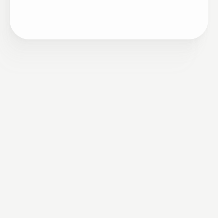
Entretanto, pouco se fala sobre mais informações
em relação a este direito. Portanto, neste artigo,
trarei para vocês algumas informações sobre a
licença maternidade e, em adição a isto, trarei
informações […]
November 14, 2022
Quanto fundadores de empresas