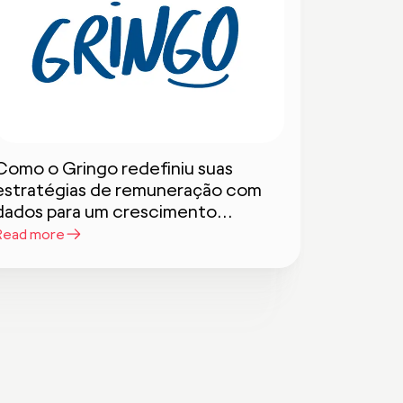
Como o Gringo redefiniu suas
estratégias de remuneração com
dados para um crescimento
sustentável
Read more