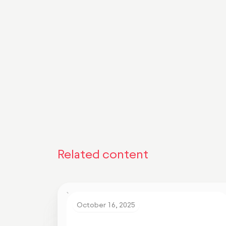
Além de apenas salário
processos de contrata
Ficou interessado em c
Related content
October 16, 2025