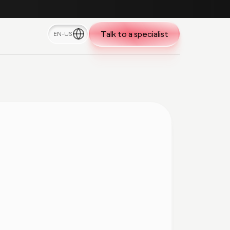
Talk to a specialist
EN-US