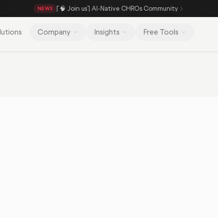
[🧠 Join us] AI-Native CHROs Community
NEWS
lutions
Company
Insights
Free Tools