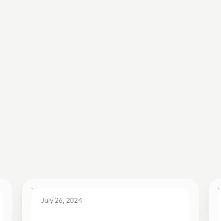
– Trabalhar com a Comp permitiu que o Jeitto melhorasse suas e
ção e esforços de planejamento.
onhecer mais sobre nossos serviços de consultoria? Fale com u
July 26, 2024