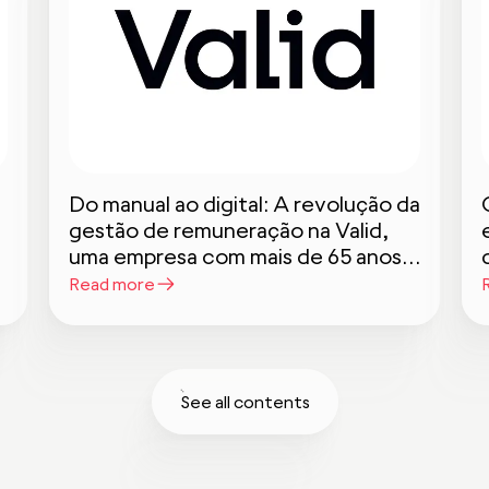
Do manual ao digital: A revolução da
gestão de remuneração na Valid,
uma empresa com mais de 65 anos
de história
Read more
See all contents