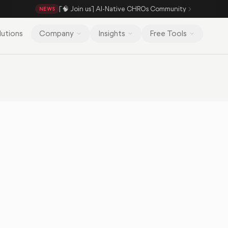
[🧠 Join us] AI-Native CHROs Community
NEWS
lutions
Company
Insights
Free Tools