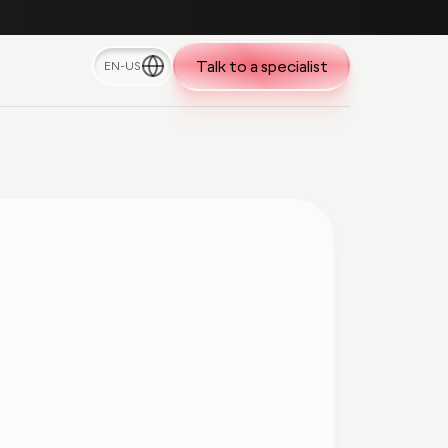
Talk to a specialist
EN-US