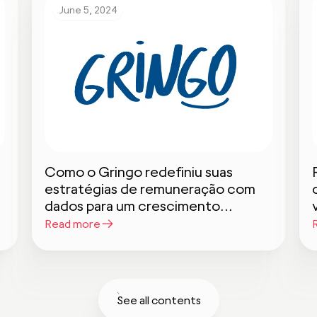
June 5, 2024
Como o Gringo redefiniu suas
estratégias de remuneração com
dados para um crescimento
sustentável
Read more
See all contents