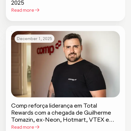
2025
Read more
December 1, 2025
Comp reforça liderança em Total
Rewards com a chegada de Guilherme
Tomazin, ex-Neon, Hotmart, VTEX e
Nubank
Read more