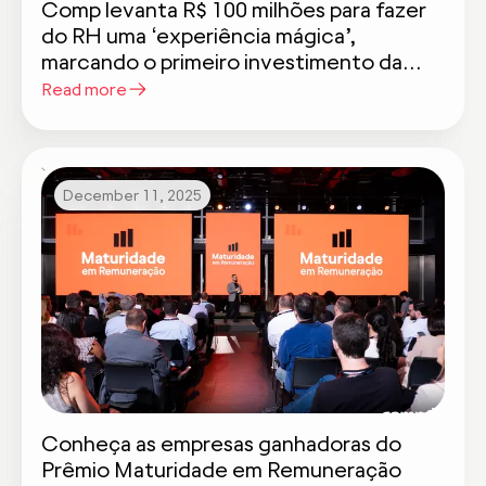
Comp levanta R$ 100 milhões para fazer
do RH uma ‘experiência mágica’,
marcando o primeiro investimento da
Khosla Ventures no Brasil
Read more
December 11, 2025
Conheça as empresas ganhadoras do
Prêmio Maturidade em Remuneração