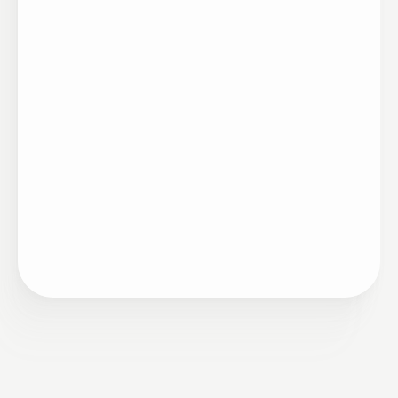
Estratégia
•
Remuneração
12/14/2022
Por favor note que este post no blog foi
originalmente escrito em inglês e traduzido